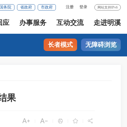
注册
登录
国务院
省政府
市政府
网站支持IPv6
回应
办事服务
互动交流
走进明溪
长者模式
无障碍浏览
结果





|
|
|
|