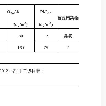
O
_8h
PM
3
2.5
首要污染物
3
3
(ug/m
)
(ug/m
)
80
12
臭氧
160
75
/
2012）表1中二级标准；
。