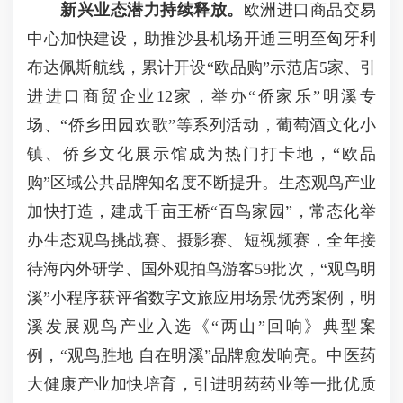
新兴业态潜力持续释放。
欧洲进口商品交易
中心加快建设，助推沙县机场开通三明至匈牙利
布达佩斯航线，累计开设“欧品购”示范店5家、引
进进口商贸企业12家，举办“侨家乐”明溪专
场、“侨乡田园欢歌”等系列活动，葡萄酒文化小
镇、侨乡文化展示馆成为热门打卡地，“欧品
购”区域公共品牌知名度不断提升。生态观鸟产业
加快打造，建成千亩王桥“百鸟家园”，常态化举
办生态观鸟挑战赛、摄影赛、短视频赛，全年接
待海内外研学、国外观拍鸟游客59批次，“观鸟明
溪”小程序获评省数字文旅应用场景优秀案例，明
溪发展观鸟产业入选《“两山”回响》典型案
例，“观鸟胜地 自在明溪”品牌愈发响亮。中医药
大健康产业加快培育，引进明药药业等一批优质