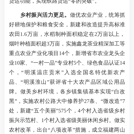
货运功能，实现铁路货运“零的突破”。
乡村振兴
活力
更足
。
做优农业产业，统筹抓
好耕地保护和粮食安全，新建和改造提升高标准
农田1.6万亩，水稻制种面积稳定在2万亩以上，
烟叶种植面积超3万亩，实施鑫龙茶业精深加工等
重点农业产业化项目14个，新增省市农业龙头企
业10家、“一村一品”专业村5个、绿色食品认证14
个，“明溪温庄贡米”入选全国名特优新农产
品、“明溪淮山”获评省十大农产品区域公用品
牌。做美乡村环境，各乡镇集镇基本实现“白改
黑”，实施农村公路大中修养护27条、“微改造”7
处，新建“五个美丽”575个，4个村入选省级乡村
振兴示范村、1个村入选省级美丽休闲乡村。做实
农村改革，出台“八项改革”措施，成立福建两山