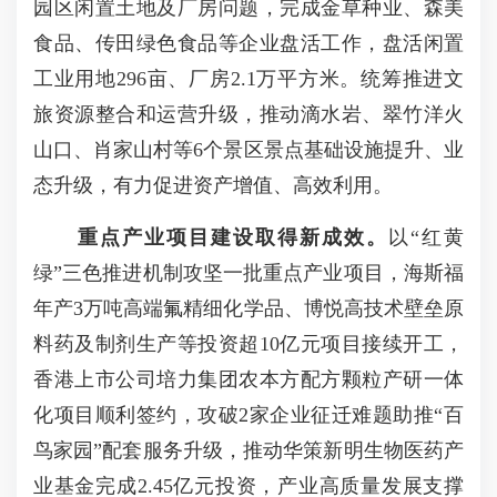
园区闲置土地及厂房问题，完成金草种业、森美
食品、传田绿色食品等企业盘活工作，盘活闲置
工业用地296亩、厂房2.1万平方米。统筹推进文
旅资源整合和运营升级，推动滴水岩、翠竹洋火
山口、肖家山村等6个景区景点基础设施提升、业
态升级，有力促进资产增值、高效利用。
重点
产业
项目建设
取得新成效
。
以“红黄
绿”三色推进机制攻坚一批重点产业项目，海斯福
年产3万吨高端氟精细化学品、博悦高技术壁垒原
料药及制剂生产等投资超10亿元项目接续开工，
香港上市公司培力集团农本方配方颗粒产研一体
化项目顺利签约，攻破2家企业征迁难题助推“百
鸟家园”配套服务升级，推动华策新明生物医药产
业基金完成2.45亿元投资，产业高质量发展支撑