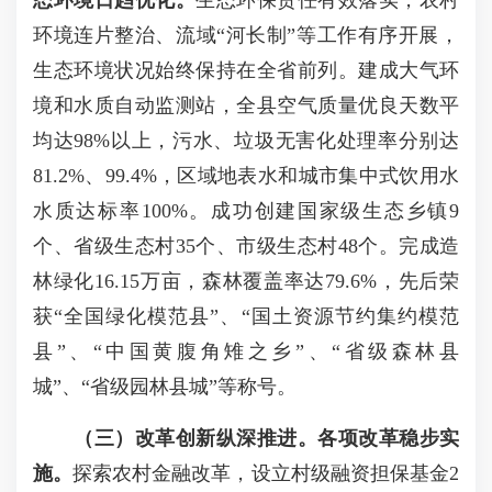
态环境日趋优化。
生态环保责任有效落实，农村
环境连片整治、流域“河长制”等工作有序开展，
生态环境状况始终保持在全省前列。建成大气环
境和水质自动监测站，全县空气质量优良天数平
均达98%以上，污水、垃圾无害化处理率分别达
81.2%、99.4%，区域地表水和城市集中式饮用水
水质达标率100%。成功创建国家级生态乡镇9
个、省级生态村35个、市级生态村48个。完成造
林绿化16.15万亩，森林覆盖率达79.6%，先后荣
获“全国绿化模范县”、“国土资源节约集约模范
县”、“中国黄腹角雉之乡”、“省级森林县
城”、“省级园林县城”等称号。
（三）改革创新纵深推进。
各项改革稳步实
施。
探索农村金融改革，设立村级融资担保基金2