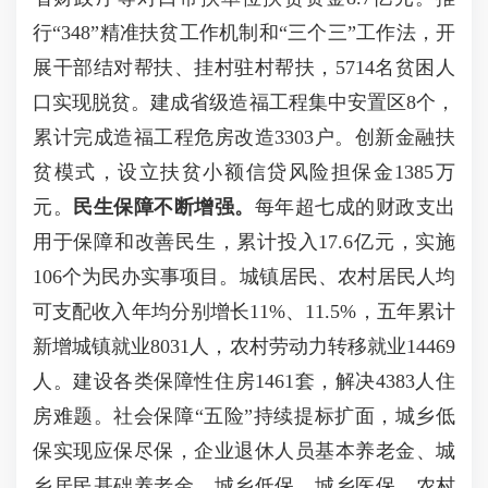
行“348”精准扶贫工作机制和“三个三”工作法，开
展干部结对帮扶、挂村驻村帮扶，5714名贫困人
口实现脱贫。建成省级造福工程集中安置区8个，
累计完成造福工程危房改造3303户。创新金融扶
贫模式，设立扶贫小额信贷风险担保金1385万
元。
民生保障不断增强。
每年超七成的财政支出
用于保障和改善民生，累计投入17.6亿元，实施
106个为民办实事项目。城镇居民、农村居民人均
可支配收入年均分别增长11%、11.5%，五年累计
新增城镇就业8031人，农村劳动力转移就业14469
人。建设各类保障性住房1461套，解决4383人住
房难题。社会保障“五险”持续提标扩面，城乡低
保实现应保尽保，企业退休人员基本养老金、城
乡居民基础养老金、城乡低保、城乡医保、农村