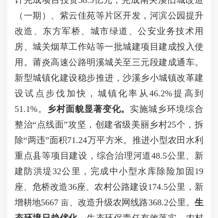
计完成项目投资38.5亿元，完成南关溪旧城改造
（一期）、紫云佳苑等片区开发，河滨公园提升
改造、东方军桥、城市绿道、公安业务技术用
房、城关烟草工作站等一批城建项目建成投入使
用。莆炎高速公路明溪城关至三元段建成通车。
新型城镇化建设稳步推进，沙溪乡小城镇改革建
设试点步伐加快，城镇化率从46.2%提高到
51.1%。
乡村面貌显著变化。
实施城乡环境综合
整治“点线面”攻坚，创建省级美丽乡村25个，拆
除“两违”面积71.24万平方米。推进小型农田水利
重点县等项目建设，综合治理河道48.5公里、新
建防洪堤32公里，完成中小型水库除险加固19
座、危桥改造36座、农村公路建设174.5公里，新
增耕地5667
、改造升级农网线路368.2公里。
生
亩