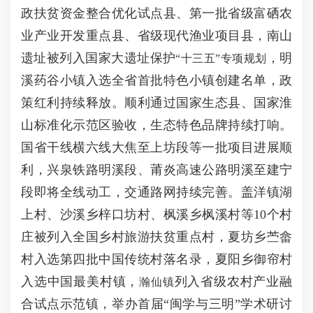
政扶贫资金整合优化试点县、第一批省级富硒农
业产业开发重点县、省级现代渔业项目县，南山
遗址被列入国家大遗址保护
，明
“十三五”专项规划
溪药谷小镇入选全省首批特色小镇创建名单，政
策红利持续释放。顺利通过国家生态县、国家淮
山标准化示范区验收，生态特色品牌持续打响。
国省干线横六线大焦至上坊段等一批项目进展顺
利，兴泉铁路明溪段、莆炎高速公路明溪至建宁
段即将全线动工，交通路网持续完善。盖洋镇湖
上村、沙溪乡梓口坊村、枫溪乡枫溪村等10个村
庄被列入全国乡村旅游扶贫重点村，夏坊乡苎畲
村入选第四批中国传统村落名录，夏阳乡御帘村
入选中国最美村镇，
列入省级农村产业融
瀚仙镇
合试点示范镇，举办首届“闽学与三明”学术研讨