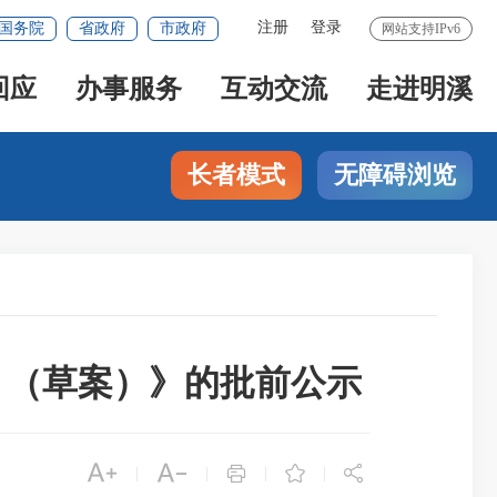
注册
登录
国务院
省政府
市政府
网站支持IPv6
回应
办事服务
互动交流
走进明溪
长者模式
无障碍浏览
年）（草案）》的批前公示





|
|
|
|