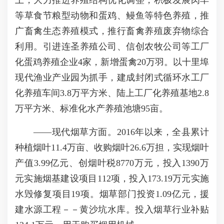
上，大力推进养殖结构优化调整，积极发展肉羊
等草食节粮型动物和蛋鸡、鳗鱼等特色养殖，推
广畜禽生态养殖模式，推行畜禽养殖废弃物综合
利用。引进连圣养殖公司、信创农牧公司等工厂
化蛋鸡养殖企业4家，新增蛋禽20万羽。以十里埠
现代渔业产业园为抓手，建成封闭式循环水工厂
化养殖车间3.8万平方米、陆上工厂化养殖基地2.8
万平方米、标准化水产养殖池塘95亩。
——现代烟草方面。2016年以来，全县累计
种植烟叶11.4万亩、收购烟叶26.6万担，实现烟叶
产值3.99亿元、创烟叶税8770万元，投入1390万
元实施烟基建设项目112项，投入173.19万元实施
水毁修复项目19项。烟草部门投资1.09亿元，援
建水源工程－－黄沙坑水库。投入烟草行业补贴