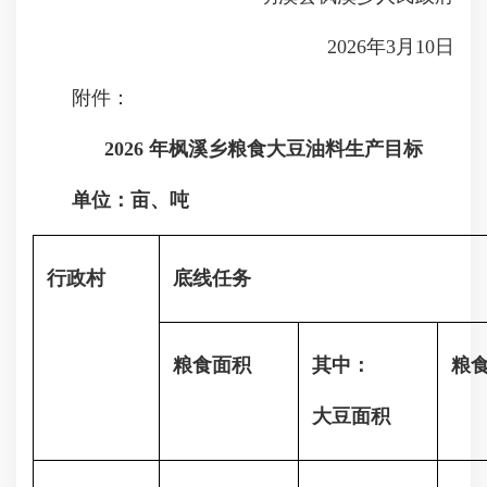
2026年3月10日
附件：
202
6
年
枫溪乡
粮食大豆油料生产目标
单位：亩、吨
行政村
底线任务
粮食面积
其中：
粮
大豆面积