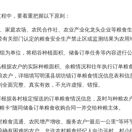
过程中，要着重把握以下原则：
、家庭农场、农民合作社、农业产业化龙头企业等粮食
经有关部门认定的粮食安全生产禁止区或监测结果为农用
组为单位，将稻谷种植面积、储备订单任务等内容进行公
格根据农户的实际种粮面积、余粮情况和往年执行订单粮
粮农户，详细填写明溪县胡坊镇订单粮食情况信息表和信息
到全面完整、真实有效，不允许虚报、错报。
要根据各村核定报送的订单粮食情况信息，及时与种粮农
粮卡”随同储备订单粮食收购合同一并交给种粮主体。
食流通、农民增产增收、服务农户“最后一公里”等环
粮确有困难的农户，允许农村粮食经纪人向边远村、村小