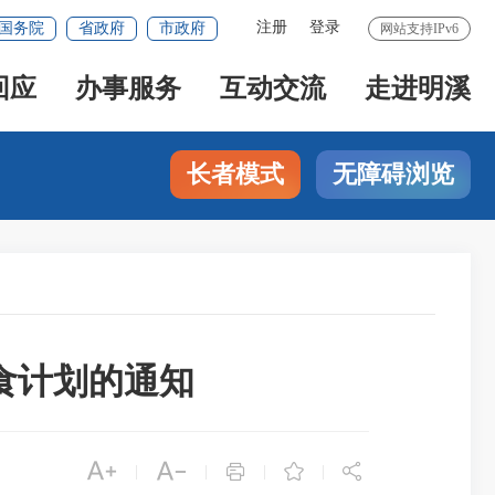
注册
登录
国务院
省政府
市政府
网站支持IPv6
回应
办事服务
互动交流
走进明溪
长者模式
无障碍浏览
食计划的通知





|
|
|
|