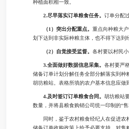
种植面积相一致。
2.尽早落实订单粮食任务。
订单分配
（
1
）突出分配重点。
重点向种粮大户
划下达到非实际种粮主体，也不得下达到
（2）
自觉接受监督。
各村要以村民小
3.全面做好数据信息采集。
各村要严
储备订单计划分解任务全部分解落实到种
胡坊粮站。表格所填的农户基本信息应做
4.及时签订订单粮食合同。
胡坊粮站
数量，并将县粮食购销公司统一印制的“售
同时，鉴于农村粮食经纪人在促进农村粮
储备订单收购政策上给予必要支持，对售