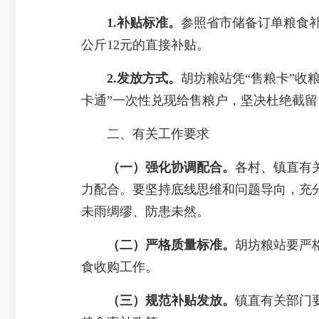
1.
补贴标准。
参照省市储备订单粮食补
公斤12元的直接补贴。
2.发放方式
。
胡坊粮站凭“售粮卡”收
卡通”一次性兑现给售粮户，坚决杜绝截
二、有关工作要求
（一）强化协调配合。
各村、镇直有
力配合。要坚持底线思维和问题导向，充
未雨绸缪、防患未然。
（二）严格质量标准。
胡坊粮站要严
食收购工作。
（三）规范补贴发放。
镇直有关部门