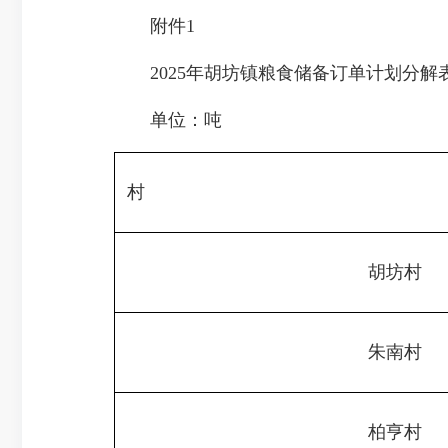
附件1
2025年胡坊镇粮食储备订单计划分解
单位：吨
村
胡坊村
朱南村
柏亨村