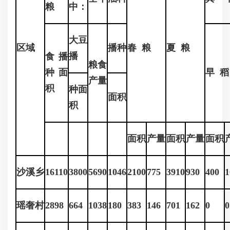
粮
中：
大豆
区域
播种
春 粮
夏 粮
播
食播
粮食
种面
早 稻
产量
积
种面
面积
积
面积
产量
面积
产量
面积
沙溪乡
16110
3800
5690
1046
2100
775
3910
930
400
1
瑶奢村
2898
664
1038
180
383
146
701
162
0
0