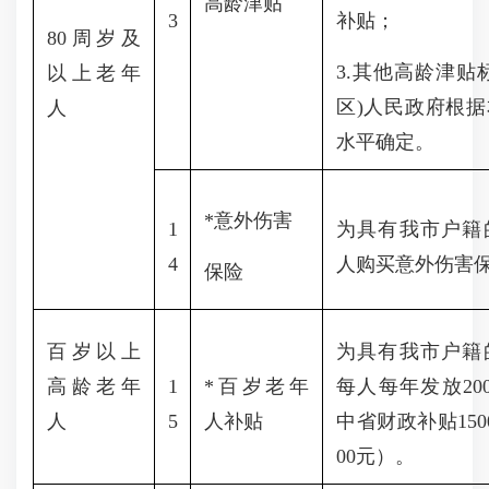
高龄津贴
3
补贴；
80
周岁及
3.其他高龄津贴
以上老年
区)人民政府根
人
水平确定。
*意外伤害
1
为具有我市户籍
4
人购买意外伤害
保险
百岁以上
为具有我市户籍
高龄老年
1
*百岁老年
每人每年发放
2
人
5
人补贴
中省财政补贴15
00元）。