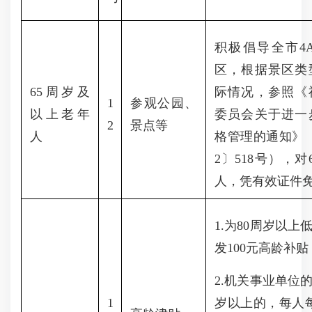
积极倡导全市
区，根据景区类
65
周岁及
际情况，参照《
1
参观公园、
以上老年
委员会关于进一
2
景点等
人
格管理的通知》（
2〕518号），
人，凭有效证件
1.为80周岁以
发100元高龄补贴
2.机关事业单位
1
岁以上的，每人每