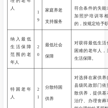
理的老年
人
符合条件的失能
家庭养老
1
加照护培训等
9
支持服务
的，按规定给予
纳入最低
对获得最低生活
最低社会
生活保障
2
困难的老年人，
范围的老
0
保障
生活保障。
年人
对选择在家供养
县级民政部门依
分散特困
特困老年
2
散供养，提供基
人
1
供养
治疗、办理丧葬