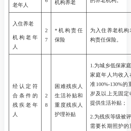
6
的养老机构。
机构养老
老年人
入住养老
2
*机构责任
为入住养老机构
机构老年
7
保险
构责任保险。
人
1.为城乡低保家
家庭年人均收入
准100%-130
经认定符
困难残疾人
岁及以上无固定
合条件的
2
生活补贴和
提供生活补贴；
残疾老年
8
重度残疾人
人
护理补贴
2.为残疾等级被
需要长期照护的