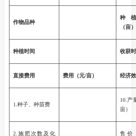
种
作物品种
（亩
种植时间
收获
直接费用
费用（元/亩）
经济
10.
1.种子、种苗费
亩）
2.施肥次数及化
售价