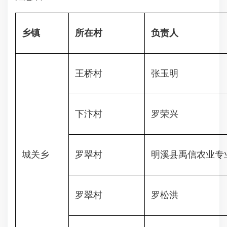
乡镇
所在村
负责人
王桥村
张玉明
下汴村
罗荣兴
城关乡
罗翠村
明溪县禹信农业专
罗翠村
罗松洪