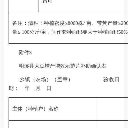
合计
备注：清种：种植密度≥8000株/ 亩、带荚产量≥20
量≥ 100公斤/亩，间作套种面积要大于种植面积50
附件3
明溪县大豆增产增效示范片补助确认表
乡镇（农场）（盖章） 验收日
期： 年 月 日
主体（种植户）名称