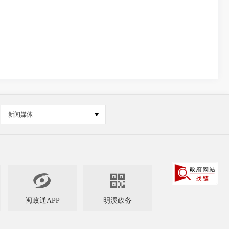
新闻媒体


闽政通APP
明溪政务