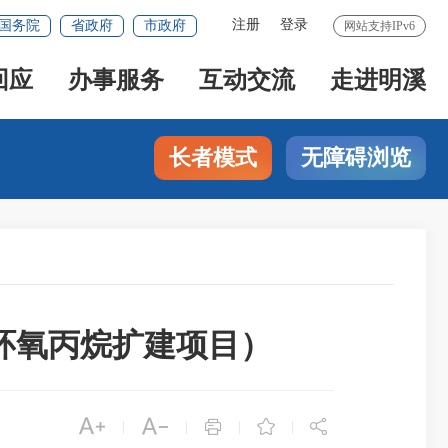
注册
登录
国务院
省政府
市政府
网站支持IPv6
回应
办事服务
互动交流
走进明溪
长者模式
无障碍浏览
氟环氧丙烷扩建项目）





|
|
|
|