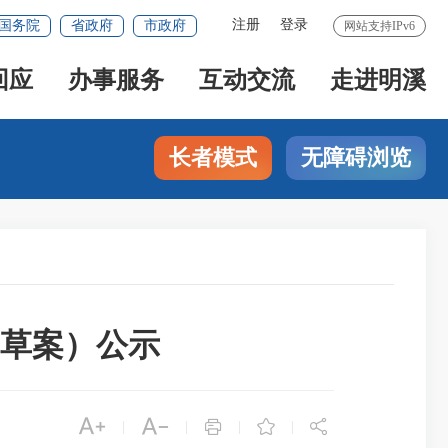
注册
登录
国务院
省政府
市政府
网站支持IPv6
回应
办事服务
互动交流
走进明溪
长者模式
无障碍浏览
草案）公示





|
|
|
|