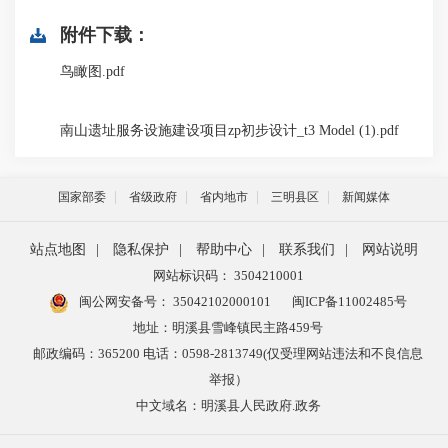
附件下载：
鸟瞰图.pdf
南山遗址服务设施建设项目zp初步设计_t3 Model (1).pdf
国家部委
省级政府
省内地市
三明县区
新闻媒体
站点地图
|
隐私保护
|
帮助中心
|
联系我们
|
网站说明
网站标识码： 3504210001
闽公网安备号：
35042102000101
闽ICP备11002485号
地址：明溪县雪峰镇民主路459号
邮政编码：365200 电话：0598-2813749(仅受理网站违法和不良信息
举报）
中文域名：明溪县人民政府.政务