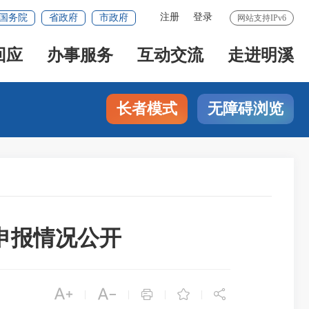
注册
登录
国务院
省政府
市政府
网站支持IPv6
回应
办事服务
互动交流
走进明溪
长者模式
无障碍浏览
申报情况公开





|
|
|
|