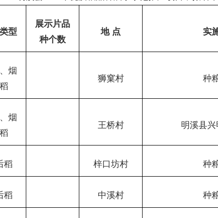
展示片品
类型
地 点
实
种个数
、烟
狮窠村
种
稻
、烟
王桥村
明溪县兴
稻
后稻
梓口坊村
种
后稻
中溪村
种