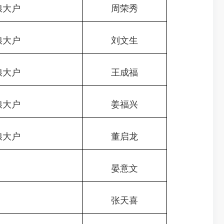
粮大户
周荣秀
粮大户
刘文生
粮大户
王成福
粮大户
姜福兴
粮大户
董启龙
晏意文
张天喜