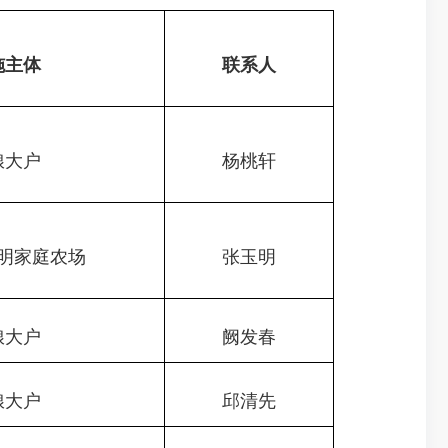
施主体
联系人
粮大户
杨桃轩
明家庭农场
张玉明
粮大户
阙发春
粮大户
邱清先