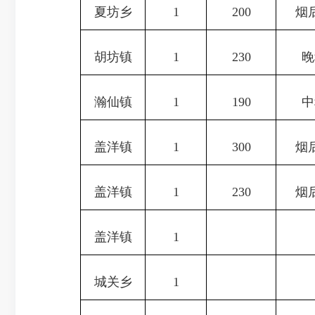
夏坊乡
1
200
烟
胡坊镇
1
230
晚
瀚仙镇
1
190
中
盖洋镇
1
300
烟
盖洋镇
1
230
烟
盖洋镇
1
城关乡
1