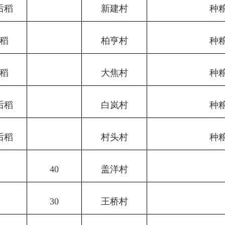
后稻
新建村
种
稻
柏亨村
种
稻
大焦村
种
后稻
白岚村
种
后稻
村头村
种
40
盖洋村
30
王桥村