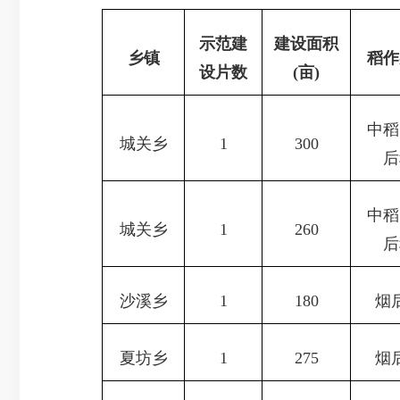
示范建
建设面积
乡镇
稻作
设片数
(亩)
中稻
城关乡
1
300
后
中稻
城关乡
1
260
后
沙溪乡
1
180
烟
夏坊乡
1
275
烟