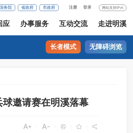
注册
登录
国务院
省政府
市政府
网站支持IPv6
回应
办事服务
互动交流
走进明溪
长者模式
无障碍浏览
乒乓球邀请赛在明溪落幕





|
|
|
|