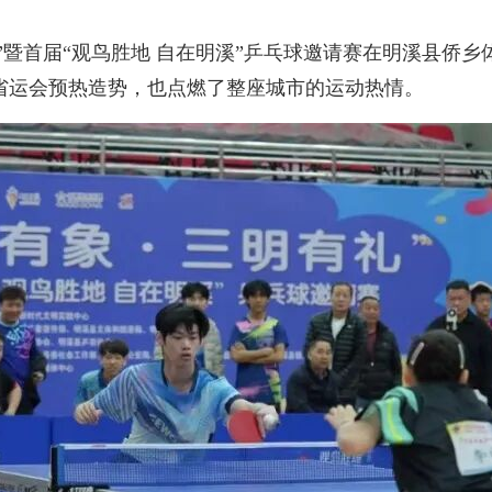
礼”暨首届“观鸟胜地 自在明溪”乒乓球邀请赛在明溪县侨
省运会预热造势，也点燃了整座城市的运动热情。