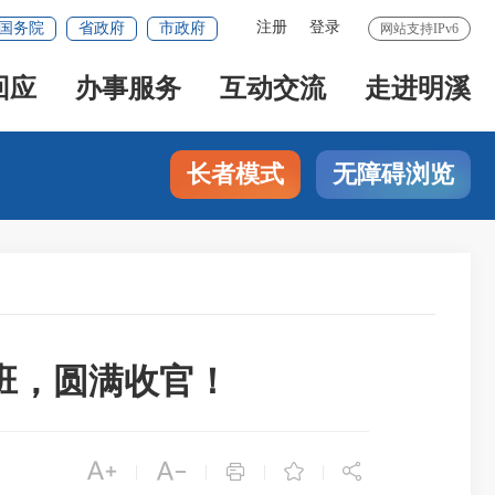
注册
登录
国务院
省政府
市政府
网站支持IPv6
回应
办事服务
互动交流
走进明溪
长者模式
无障碍浏览
班，圆满收官！





|
|
|
|