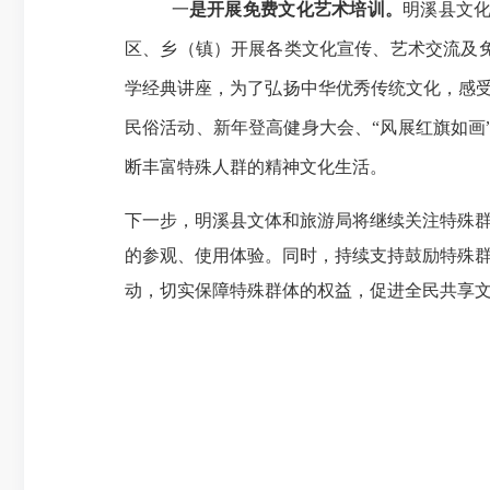
一
是开展免费文化艺术培训。
明溪县文
区、乡（镇）开展各类文化宣传、艺术交流及
学经典讲座，为了弘扬中华优秀传统文化，感
民俗活动、
新年登高健身大会
、
“风展红旗如画
断丰富特殊人群的精神文化生活。
下一步，
明溪县文体和旅游局
将继续
关注特殊
的
参观
、使用
体验
。同时，
持续支持鼓励
特殊
动，切实保障
特殊群体
的权益，促进
全民
共享