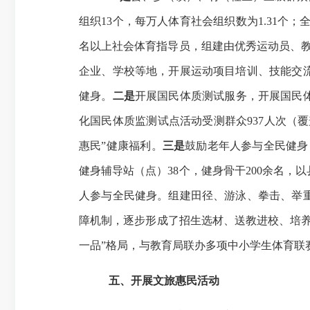
组织
1
3
个，每万人体育社会组织
数为
1.
3
1个；
名以上社会体育指导员
，
组建由优秀运动员、
企业、学校
等地
，开展运动项目培训、技能交
健身
。
二是
开展国民体质测试服务，
开展国民
化国民体质监测试点活动
受测群众
937人次（
惠民”健康福利。
三是
鼓励老年人参与全民健身
健身辅导站（点）38个，健身骨干200余名，
人参与全民健身。
组建田径、游泳、拳击、举
障机制，逐步形成了招生选材、送教进校、培
一品”格局，与教育局联办多项中小学生体育联
五、开展文旅惠民活动