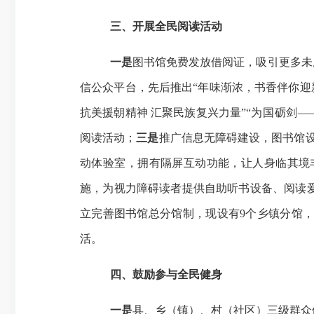
三、开展全民阅读活动
一是
图书馆
免费发放借阅证，吸引更多
未
信公众平台，先后推出“年味渐浓，书香伴你迎
抗美援朝精神
汇聚民族复兴力量
”“
为国砺剑
—
阅读活动；
三是
推广信息无障碍建设
，
图书馆
动体验室，拥有隔屏互动功能，让人身临其境
施，为视力障碍读者提供自助听书设备、阅读
立完善图书馆总分馆制，现设有
9个乡镇分馆
活
。
四、鼓励参与全民健身
一是
县、乡（镇）、村
（
社区
）
三级群众