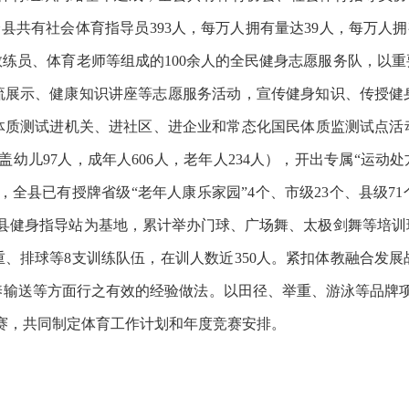
全
县
共有社会体育指导员
393
人，每万人拥有量达
39
人，每万人拥
教练员、体育老师等组成的
1
00余人的全民健身志愿服务队，
以重
流展示、健康知识讲座等志愿服务活动
，
宣传健身知识、传授健
体质测试进机关、进社区、进企业和常态化国民体质监测试点活
覆盖幼儿97人，成年人606人，老年人234人），开出专属“运
，
全县已有授牌省级
“老年人康乐家园”4个、市级2
3
个、县级
7
1
以县健身指导站为基地，累计举办门球、广场舞、太极剑舞等培训
重、排球等
8支训练队伍，在训人数近350人。紧扣体教融合发
养输送等方面行之有效的经验做法。以田径、举重、游泳等品牌项
赛，共同制定体育工作计划和年度竞赛安排。