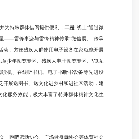
并为特殊群体借阅提供便利；
二是
“线上”通过微
力量——雷锋事迹与雷锋精神传承”微信展、
“
传承
活动，方便残疾人群使用电子设备在家就能开展
儿童少年阅览专区、残疾人电子阅览专区、
VR互
阅读机、在线听书机、电子书听书设备等先进设
泛开展送图书、送文化进乡村和进社区活动，
建
文化服务效能，
极大丰富了
特殊群体
精神文化生
会、
跑吧运动协会、广场健身舞协会等体育社会