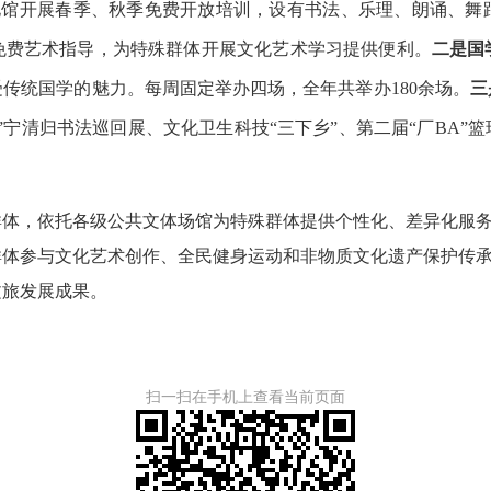
化馆开展春季、秋季免费开放培训，设有书法、乐理、朗诵、舞
免费艺术指导，
为特殊群体开展文化艺术学习提供便利。
二是
国
受传统国学的魅力。每周固定举办四场，全年共举办
180余场。
三
”宁清归书法巡回展、文化卫生科技“三下乡”
、
第二
届
“厂BA
群体，
依托各级公共文
体
场馆
为
特殊群体
提供个性化、差异化服
群体
参与文化艺术创作
、全民健身运动
和非物质文化遗产保护传
文
旅
发展成果。
扫一扫在手机上查看当前页面