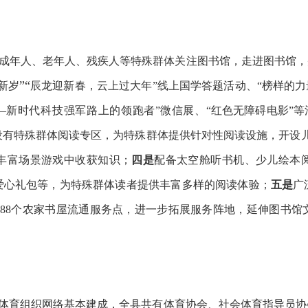
成年人、老年人、残疾人等特殊群体
关注图书馆，走进图书馆
，
”“
新岁
辰龙迎新春，云上过大年
”线上国学答题活动、“榜样的
—
新时代科技强军路上的领跑者
”
微信展
、
“红色无障碍电影”
等
设有特殊群体阅读专区，为特殊群体提供针对性阅读设施，开设
丰富场景游戏中收获知识
；
四是
配备太空舱听书机、少儿绘本
爱心礼包等，为特殊群体读者提供丰富多样的阅读体验
；
五是
广
，88个农家书屋流通服务点，进一步拓展服务阵地，延伸图书馆
体育组织网络基本建成，全县共有
体育协会、社会体育指导员协