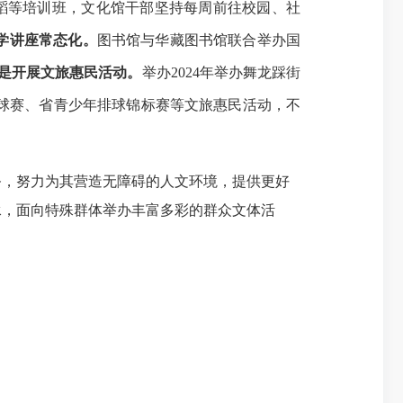
蹈等培训班
，文化馆干部
坚持每周前往校园、社
学讲座常态化。
图书馆与华藏图书馆联合举办国
是开展文旅惠民活动。
举办
2024年举办舞龙踩街
”篮球赛、省青少年排球锦标赛等文旅惠民活动，不
务，努力为其营造无障碍的人文环境，提供
更好
承，面向
特殊群体
举办丰富多彩的群众文
体
活