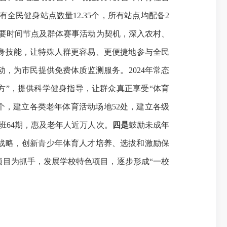
有全民健身站点数量
12.35个
，
所有站点均配备
2
要时间节点及群体赛事活动为契机，
深入
农村、
身技能，
让特殊人群更容易、更便捷地参与全民
动
，为市民提供免费体质监测服务。
2024年常
态
动处方”，提供科学健身指导，让群众真正享受“体育
个，建立各类老年体育活动场地
52处，建立各级
班64期，惠及老年
人
近万人次
。
四是
鼓励未成年
展战略，创新青少年体育人才培养、选拔和激励保
目为抓手，发展学校特色项目，逐步形成“一校