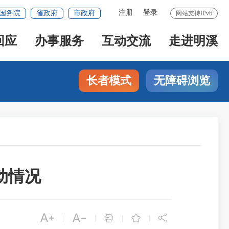
注册
登录
国务院
省政府
市政府
网站支持IPv6
回应
办事服务
互动交流
走进明溪
长者模式
无障碍浏览
动情况





|
|
|
|