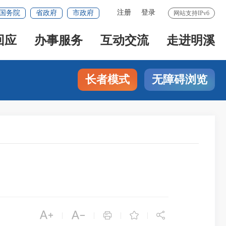
注册
登录
国务院
省政府
市政府
网站支持IPv6
回应
办事服务
互动交流
走进明溪
长者模式
无障碍浏览





|
|
|
|