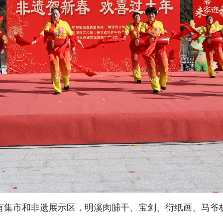
集市和非遗展示区，明溪肉脯干、宝剑、衍纸画、马爷板