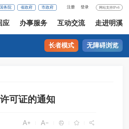
注册
登录
国务院
省政府
市政府
网站支持IPv6
回应
办事服务
互动交流
走进明溪
长者模式
无障碍浏览
许可证的通知





|
|
|
|