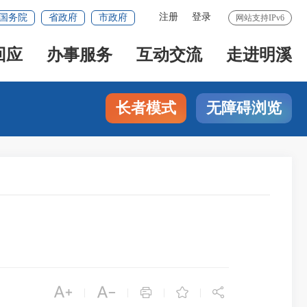
注册
登录
国务院
省政府
市政府
网站支持IPv6
回应
办事服务
互动交流
走进明溪
长者模式
无障碍浏览





|
|
|
|