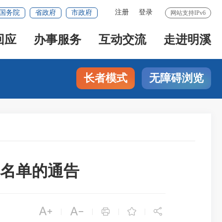
注册
登录
国务院
省政府
市政府
网站支持IPv6
回应
办事服务
互动交流
走进明溪
长者模式
无障碍浏览
名单的通告





|
|
|
|