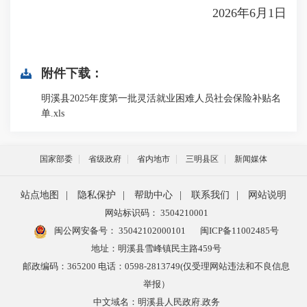
2026年6月1日
附件下载：
明溪县2025年度第一批灵活就业困难人员社会保险补贴名
单.xls
国家部委
省级政府
省内地市
三明县区
新闻媒体
站点地图
|
隐私保护
|
帮助中心
|
联系我们
|
网站说明
网站标识码： 3504210001
闽公网安备号：
35042102000101
闽ICP备11002485号
地址：明溪县雪峰镇民主路459号
邮政编码：365200 电话：0598-2813749(仅受理网站违法和不良信息
举报）
中文域名：明溪县人民政府.政务