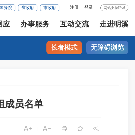
注册
登录
国务院
省政府
市政府
网站支持IPv6
回应
办事服务
互动交流
走进明溪
长者模式
无障碍浏览
组成员名单





|
|
|
|