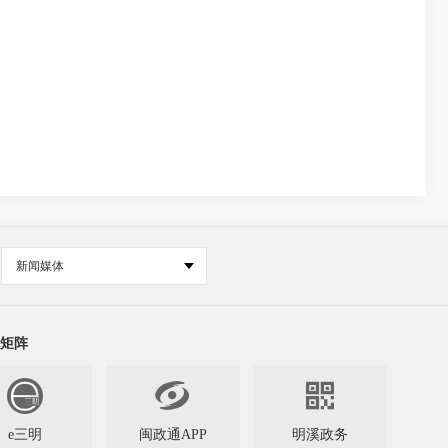
新闻媒体
矩阵


e三明
闽政通APP
明溪政务