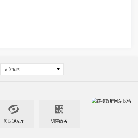
新闻媒体


闽政通APP
明溪政务