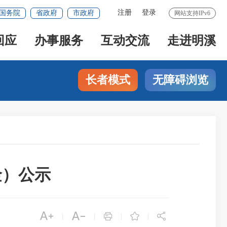
注册
登录
国务院
省政府
市政府
网站支持IPv6
回应
办事服务
互动交流
走进明溪
长者模式
无障碍浏览
金）公示





|
|
|
|