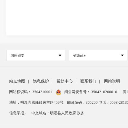
国家部委
省级政府
站点地图
|
隐私保护
|
帮助中心
|
联系我们
|
网站说明
网站标识码： 3504210001
闽公网安备号：
35042102000101
闽I
地址：明溪县雪峰镇民主路459号
邮政编码：365200 电话：0598-28
信息举报）
中文域名：明溪县人民政府.政务