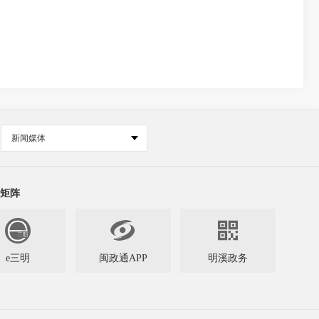
新闻媒体
矩阵


e三明
闽政通APP
明溪政务