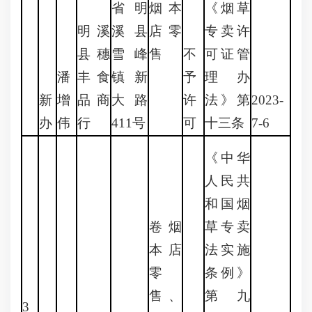
省明
烟本
《烟草
明溪
溪县
店零
专卖许
县穗
雪峰
售
不
可证管
潘
丰食
镇新
予
理办
新
增
品商
大路
许
法》第
2023-
办
伟
行
411号
可
十三条
7-6
《中华
人民共
和国烟
卷烟
草专卖
本店
法实施
零
条例》
售、
第九
3