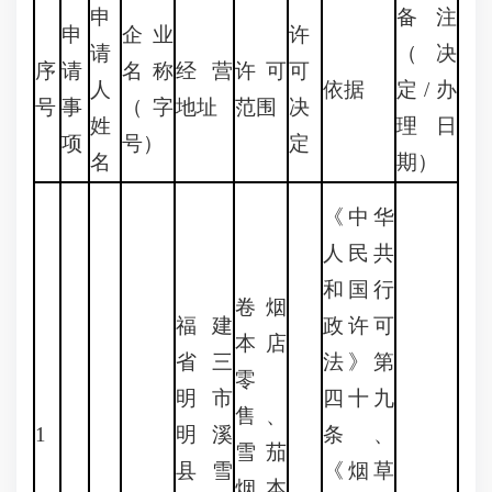
申
备注
申
企业
许
请
（决
序
请
名称
经营
许可
可
人
依据
定/办
号
事
（字
地址
范围
决
姓
理日
项
号）
定
名
期）
《中华
人民共
和国行
卷烟
福建
政许可
本店
省三
法》第
零
明市
四十九
售、
1
明溪
条、
雪茄
县雪
《烟草
烟本