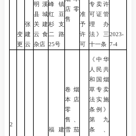
明溪
峰镇
专卖许
店零
县城
红豆
准
可证管
售
张
关建
杉支
予
理办
变
建
云食
二路
许
法》三
2023-
更
云
杂店
25号
可
十一条
7-4
《中华
人民共
和国烟
卷烟
草专卖
本店
法实施
零
条例》
售、
第九
2
福建
雪茄
条、