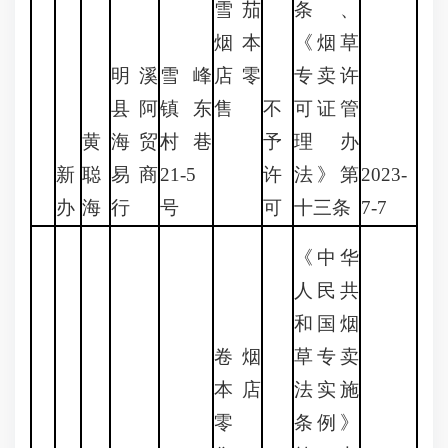
雪茄
条、
烟本
《烟草
明溪
雪峰
店零
专卖许
县阿
镇东
售
不
可证管
黄
海贸
村巷
予
理办
新
聪
易商
21-5
许
法》第
2023-
办
海
行
号
可
十三条
7-7
《中华
人民共
和国烟
卷烟
草专卖
本店
法实施
零
条例》