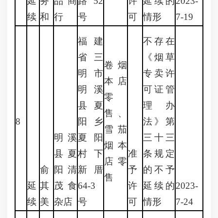
延
务
品商
路52
许
延续的
2023-
续
和
行
号
可
情形
7-19
福建
不存在
省三
《烟草
卷烟
明市
专卖许
本店
明溪
可证管
零
县夏
理办
售、
8
阳乡
法》第
雪茄
明溪
夏阳
三十三
烟本
县夏
村下
准
条规定
店零
俞
阳清
新厝
予
的不予
售
延
其
茂食
64-3
许
延续的
2023-
续
美
杂店
号
可
情形
7-24