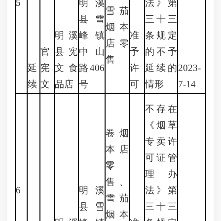
5
明溪
法》第
雪茄
县雪
三十三
烟本
明溪
峰镇
准
条规定
店零
官
县宪
中山
予
的不予
售
延
宪
文食
路406
许
延续的
2023-
续
文
品店
号
可
情形
7-14
不存在
《烟草
卷烟
专卖许
本店
可证管
零
理办
售、
6
明溪
法》第
雪茄
县雪
三十三
烟本