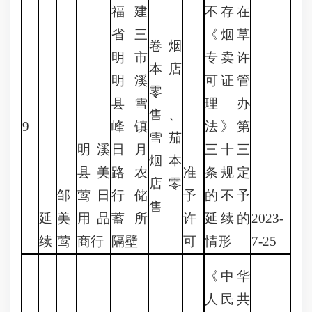
福建
不存在
省三
《烟草
卷烟
明市
专卖许
本店
明溪
可证管
零
县雪
理办
售、
9
峰镇
法》第
雪茄
明溪
日月
三十三
烟本
县美
路农
准
条规定
店零
邹
莺日
行储
予
的不予
售
延
美
用品
蓄所
许
延续的
2023-
续
莺
商行
隔壁
可
情形
7-25
《中华
人民共