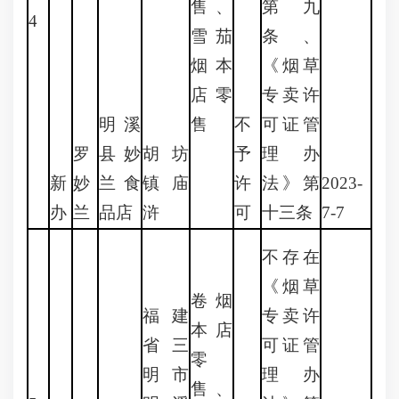
售、
第九
4
雪茄
条、
烟本
《烟草
店零
专卖许
明溪
售
不
可证管
罗
县妙
胡坊
予
理办
新
妙
兰食
镇庙
许
法》第
2023-
办
兰
品店
浒
可
十三条
7-7
不存在
《烟草
卷烟
福建
专卖许
本店
省三
可证管
零
明市
理办
售、