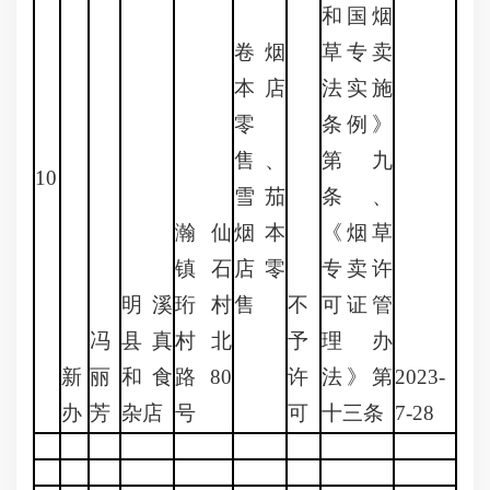
和国烟
卷烟
草专卖
本店
法实施
零
条例》
售、
第九
10
雪茄
条、
瀚仙
烟本
《烟草
镇石
店零
专卖许
明溪
珩村
售
不
可证管
冯
县真
村北
予
理办
新
丽
和食
路80
许
法》第
2023-
办
芳
杂店
号
可
十三条
7-28