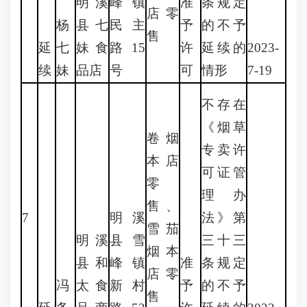
明溪
峰镇
准
条规定
店零
杨
县七
民主
予
的不予
售
延
七
妹食
路15
许
延续的
2023-
续
妹
品店
号
可
情形
7-19
不存在
《烟草
卷烟
专卖许
本店
可证管
零
理办
售、
7
明溪
法》第
雪茄
明溪
县雪
三十三
烟本
县和
峰镇
准
条规定
店零
冯
太食
新村
予
的不予
售