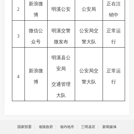
新浪微
正在注
2
明溪公安
公安局
博
销中
微信公
明溪交警
公安局交
正常运
3
众号
微发布
警大队
行
明溪县公
安局
新浪微
公安局交
正常运
4
博
警大队
行
交通管理
大队
国家部委
省级政府
省内地市
三明县区
新闻媒体