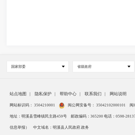
国家部委
省级政府
站点地图
|
隐私保护
|
帮助中心
|
联系我们
|
网站说明
网站标识码： 3504210001
闽公网安备号：
35042102000101
闽I
地址：明溪县雪峰镇民主路459号
邮政编码：365200 电话：0598-28
信息举报）
中文域名：明溪县人民政府.政务