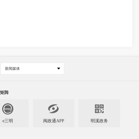
新闻媒体
矩阵


e三明
闽政通APP
明溪政务