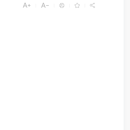





|
|
|
|