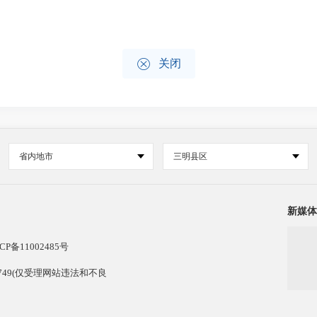

关闭
省内地市
三明县区
新媒体
CP备11002485号
13749(仅受理网站违法和不良