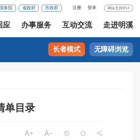
注册
登录
国务院
省政府
市政府
网站支持IPv6
回应
办事服务
互动交流
走进明溪
长者模式
无障碍浏览
清单目录





|
|
|
|