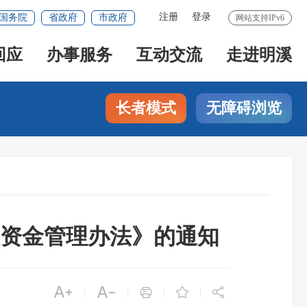
注册
登录
国务院
省政府
市政府
网站支持IPv6
回应
办事服务
互动交流
走进明溪
长者模式
无障碍浏览
息资金管理办法》的通知





|
|
|
|