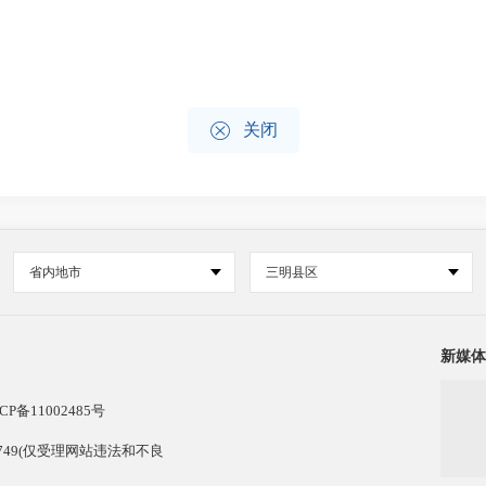

关闭
省内地市
三明县区
新媒体
CP备11002485号
13749(仅受理网站违法和不良