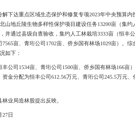
下达重点区域生态保护和修复专项2023年中央预算内
西北山地丘陵生物多样性保护项目建设任务13200亩（集约人
，并通过县级自查验收，集约人工林栽培3333亩（恒丰公司
司7565亩、青珩公司1702亩、侨乡国有林场1029亩）
情况如下：
司1534亩、青珩公司1500亩、侨乡国有林场166亩），
。资金分配为恒丰公司612.56万元、青珩公司245.5万元
县林业局造林股提出反映。
月27日