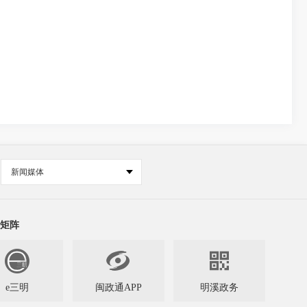
新闻媒体
矩阵


e三明
闽政通APP
明溪政务