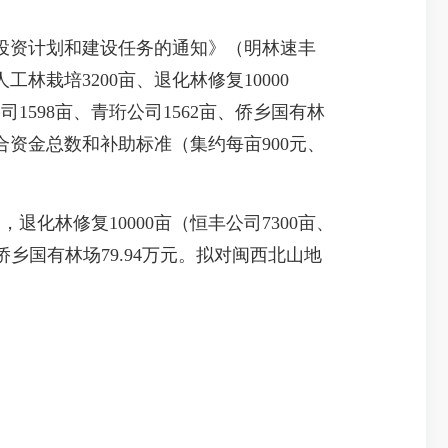
投资计划和建设任务的通知》（明林速丰
工林栽培3200亩、退化林修复10000
1598亩、青珩公司1562亩、侨乡国有林
。综合资金总数和补助标准（集约每亩900元、
退化林修复10000亩（恒丰公司7300亩、
、侨乡国有林场79.94万元。拟对闽西北山地