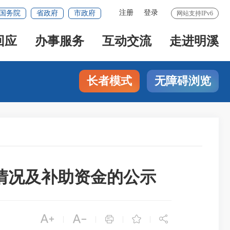
注册
登录
国务院
省政府
市政府
网站支持IPv6
回应
办事服务
互动交流
走进明溪
长者模式
无障碍浏览
成情况及补助资金的公示





|
|
|
|