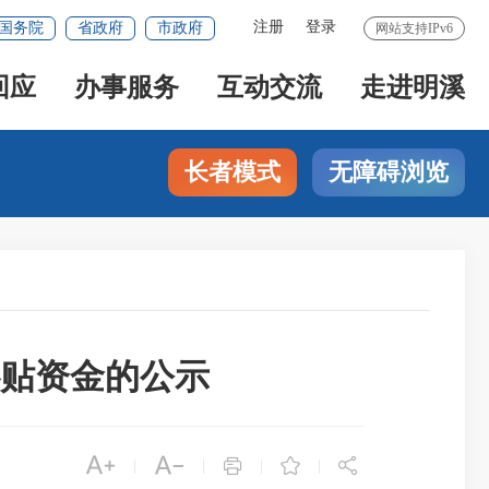
注册
登录
国务院
省政府
市政府
网站支持IPv6
回应
办事服务
互动交流
走进明溪
长者模式
无障碍浏览
补贴资金的公示





|
|
|
|