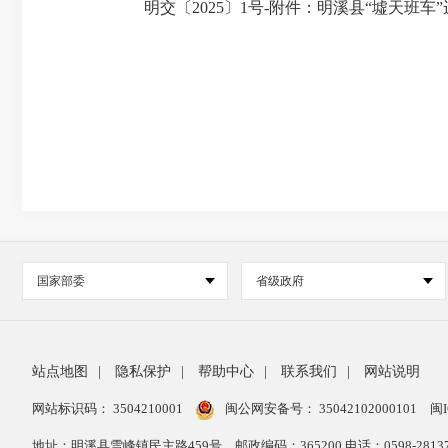
明交〔2025〕1号-附件：明溪县“墟天班车”运营
国家部委
省级政府
站点地图
|
隐私保护
|
帮助中心
|
联系我们
|
网站说明
网站标识码： 3504210001
闽公网安备号：
35042102000101
闽I
地址：明溪县雪峰镇民主路459号
邮政编码：365200 电话：0598-28