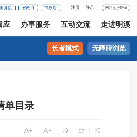
注册
登录
国务院
省政府
市政府
网站支持IPv6
回应
办事服务
互动交流
走进明溪
长者模式
无障碍浏览
清单目录





|
|
|
|