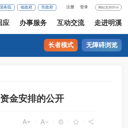
注册
登录
国务院
省政府
市政府
网站支持IPv6
回应
办事服务
互动交流
走进明溪
长者模式
无障碍浏览
项资金安排的公开





|
|
|
|