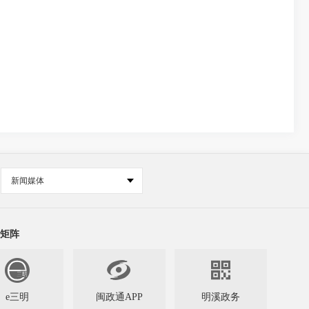
新闻媒体
矩阵


e三明
闽政通APP
明溪政务