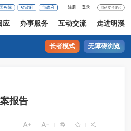
注册
登录
国务院
省政府
市政府
网站支持IPv6
回应
办事服务
互动交流
走进明溪
长者模式
无障碍浏览
草案报告





|
|
|
|