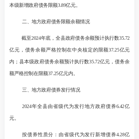
本级新增政府债务限额
3.
89
亿元
。
二、地方政府债务限额余额情况
截至
202
4
年底，全
县
政府债务余额预计执行数
35.72
亿元，债务余额严格控制在中央核定的限
额
37.25
亿元
内；
县
本级政府债务余额预计执行数
35.72
亿元，债务余
额严格控制在限额
37.25
亿元内。
三、地方政府债券发行情况
2024
年全县由省级代为发行地方政府债券
6.42
亿
元。
按债券性质分：由省级代为发行新增债券
4.28
亿