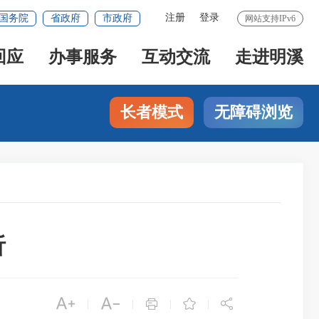
注册
登录
国务院
省政府
市政府
网站支持IPv6
回应
办事服务
互动交流
走进明溪
长者模式
无障碍浏览
析





|
|
|
|