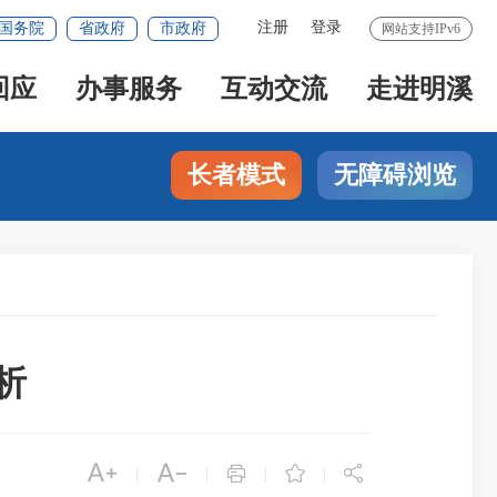
注册
登录
国务院
省政府
市政府
网站支持IPv6
回应
办事服务
互动交流
走进明溪
长者模式
无障碍浏览
析





|
|
|
|