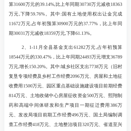
算31600万元的39.14%,比上年同期30730万元减收18363
万元,下降59.76%。其中:国有土地使用权出让金完成
11672万元,占年初预算30900万元的37.77%，比上年同
期30031万元减收18359万元,下降61.13%。
2、1-11月全县基金支出61282万元,占年初预算
18544万元的330.47%，比上年同期24493万元增支36789
万元,增长150.20%。其中:城乡社区支出7738万元（旧村
复垦专项经费及乡村工作经费2096万元、房屋和土地征
收费用1500万元、园区重点基础设施建设项目前期经费
814万元、土地收储中心房屋征收资金500万元、熙翔制
药和高端中间体研发和生产项目一期征迁费用386万
元、发改局项目前期工作经费496万元、国土局编制调
查工作经费418万元、土地整治项目320万元、省道至兴