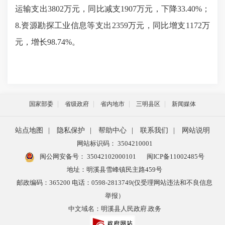
运输支出3802万元，同比减支1907万元，下降33.40%；
8.资源勘探工业信息等支出2359万元，同比增支1172万
元，增长98.74%。
国家部委
省级政府
省内地市
三明县区
新闻媒体
站点地图
|
隐私保护
|
帮助中心
|
联系我们
|
网站说明
网站标识码： 3504210001
闽公网安备号：
35042102000101
闽ICP备11002485号
地址：明溪县雪峰镇民主路459号
邮政编码：365200 电话：0598-2813749(仅受理网站违法和不良信息
举报）
中文域名：明溪县人民政府.政务