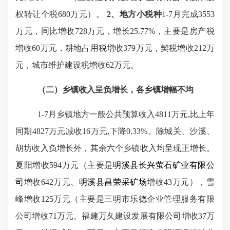
权转让个税
680万元）。
2、地方小税种
1-7月完成3553
万元，同比增收728万元，增长25.77%，主要是房产税
增收60万元，耕地占用税增收379万元，契税增收212万
元，城市维护建设税增收62万元。
（二）乡镇收入呈负增长，各乡镇增幅不均
1-7月乡镇地方一般公共预算收入4811万元,比上年
同期4827万元减收16万元,下降0.33%。除城关、沙溪、
胡坊收入负增长外，其余六个乡镇收入均呈现正增长。
夏阳增收594万元（主要是
明溪县长兴萤石矿业有限公
司
增收
642万元、
明溪县昌荣采矿场
增收
43万元），雪
峰增收125万元（主要是
三明市乐德企业管理服务有限
公司
增收
71万元、
福建万夂建设发展有限公司
增收
37万