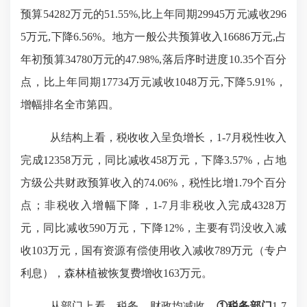
预算54282万元的51.55%,比上年同期29945万元减收296
5万元,下降6.56%。地方一般公共预算收入16686万元,占
年初预算34780万元的47.98%,落后序时进度10.35个百分
点，比上年同期17734万元减收1048万元,下降5.91%，
增幅排名全市第四。
从结构上看，税收收入呈负增长，
1-7月税性收入
完成12358万元，同比减收458万元，下降3.57%，占地
方级公共财政预算收入的74.06%，税性比增1.79个百分
点；非税收入增幅下降，1-7月非税收入完成4328万
元，同比减收590万元，下降12%，主要有罚没收入减
收103万元，国有资源有偿使用收入减收789万元（专户
利息），森林植被恢复费增收163万元。
从部门上看，税务、财政均减收。
①税务部门
1-7