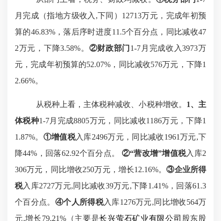
月完成（指地方级收入,下同）12713万元，完成年初预
算的46.83%，落后序时进度11.5个百分点，同比减收47
2万元，下降3.58%。
②财政部门
1-7月完成收入3973万
元，完成年初预算的52.07%，同比减收576万元，下降1
2.66%。
从税种上看，主体税种减收、小税种增收。
1、主
体税种
1-7月完成8805万元，同比减收1186万元，下降1
1.87%。
①增值税
入库
2496万元，同比减收1961万元,下
降44%，回落62.92个百分点。
②“营改增”增值税
入库
2
306万元，同比增收250万元，增长12.16%。
③企业所得
税
入库
2727万元,同比减收39万元,下降1.41%，回落61.3
个百分点
。
④个人所得税
入库
1276万元,同比增收564万
元,增长79.21%（主要是
长兴萤石矿业有限公司
股东股