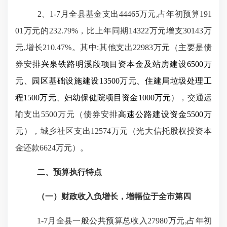
2、1-7月全县基金支出44465万元,占年初预算191
01万元的232.79%，比上年同期14322万元增支30143万
元,增长210.47%。其中:其他支出22983万元（主要是债
券安排
兴泉铁路明溪段项目资本金及站房建设
6500万
元、园区基础设施建设13500万元、住建局垃圾处理工
程1500万元、妇幼保健院项目资金1000万元
），交通运
输支出
5500万元（债券安排
高速公路建设资金
5500万
元
），城乡社区支出
12574万元（光大信托股权投资本
金还款6624万元）。
二、预算执行特点
（一）财政收入负增长，增幅位于全市第四
1-7月全县一般公共预算总收入27980万元,占年初