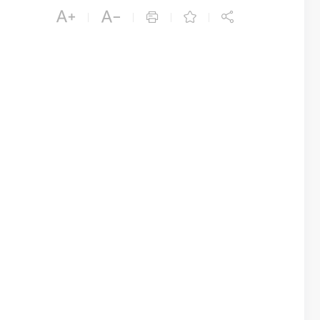





|
|
|
|