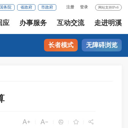
注册
登录
国务院
省政府
市政府
网站支持IPv6
回应
办事服务
互动交流
走进明溪
长者模式
无障碍浏览
算





|
|
|
|