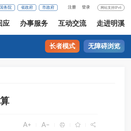
注册
登录
国务院
省政府
市政府
网站支持IPv6
回应
办事服务
互动交流
走进明溪
长者模式
无障碍浏览
决算





|
|
|
|