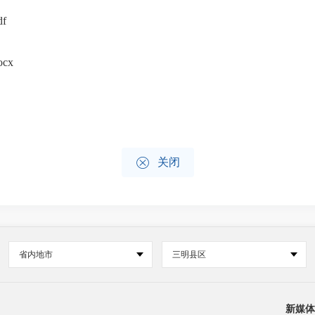
f
cx

关闭
省内地市
三明县区
新媒体