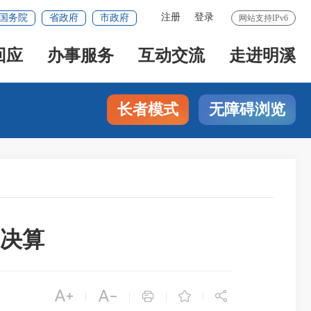
注册
登录
国务院
省政府
市政府
网站支持IPv6
回应
办事服务
互动交流
走进明溪
长者模式
无障碍浏览
门决算





|
|
|
|