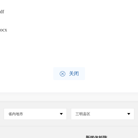
df
cx

关闭
省内地市
三明县区
新媒体矩阵