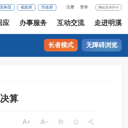
注册
登录
国务院
省政府
市政府
网站支持IPv6
回应
办事服务
互动交流
走进明溪
长者模式
无障碍浏览
门决算





|
|
|
|