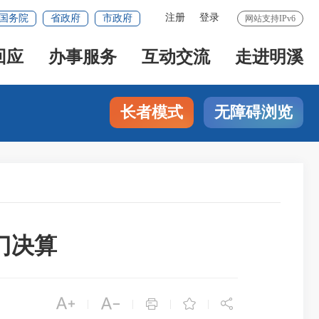
注册
登录
国务院
省政府
市政府
网站支持IPv6
回应
办事服务
互动交流
走进明溪
长者模式
无障碍浏览
门决算





|
|
|
|