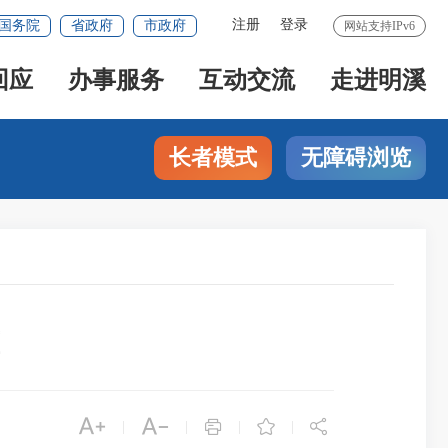
注册
登录
国务院
省政府
市政府
网站支持IPv6
回应
办事服务
互动交流
走进明溪
长者模式
无障碍浏览





|
|
|
|