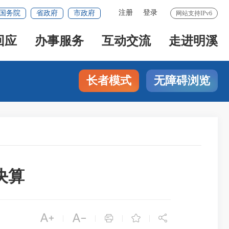
注册
登录
国务院
省政府
市政府
网站支持IPv6
回应
办事服务
互动交流
走进明溪
长者模式
无障碍浏览
决算





|
|
|
|