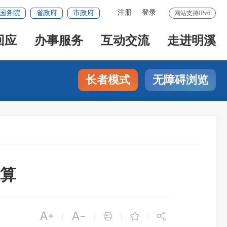
注册
登录
国务院
省政府
市政府
网站支持IPv6
回应
办事服务
互动交流
走进明溪
长者模式
无障碍浏览
决算





|
|
|
|