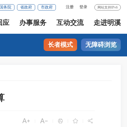
注册
登录
国务院
省政府
市政府
网站支持IPv6
回应
办事服务
互动交流
走进明溪
长者模式
无障碍浏览
算





|
|
|
|